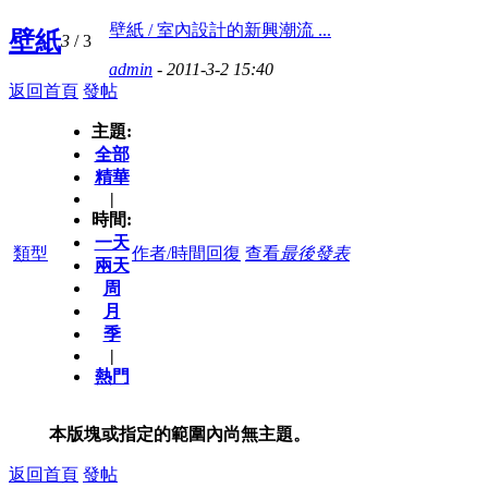
壁紙 / 室內設計的新興潮流 ...
壁紙
3
/ 3
admin
- 2011-3-2 15:40
返回首頁
發帖
主題:
全部
精華
|
時間:
一天
類型
作者/時間
回復
查看
最後發表
兩天
周
月
季
|
熱門
本版塊或指定的範圍內尚無主題。
返回首頁
發帖