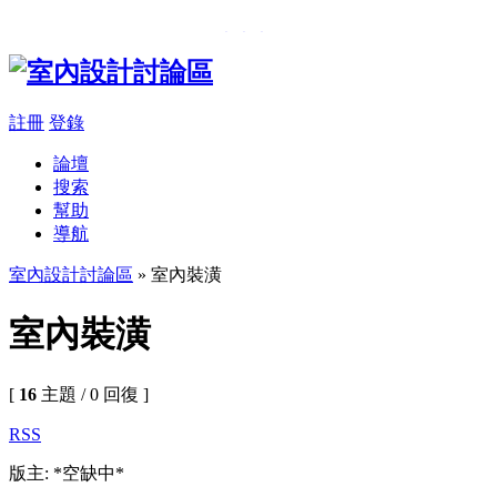
���β��u
,
�樮�O�����
註冊
登錄
論壇
搜索
幫助
導航
室內設計討論區
» 室內裝潢
室內裝潢
[
16
主題 / 0 回復 ]
RSS
版主: *空缺中*