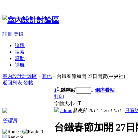
���β��u
,
�樮�O������
註冊
登錄
論壇
搜索
幫助
導航
室內設計討論區
»
其他
» 台鐵春節加開 27日開賣(中央社)
返回列表
發帖
#
1
跳轉到
»
倒序看帖
打印
T
字體大小:
t
admin
發表於 2011-1-26 14:51
|
只看
管理員
台鐵春節加開 27日