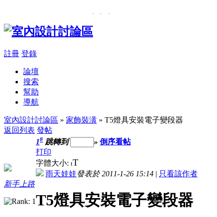
���β��u
,
�樮�O������
註冊
登錄
論壇
搜索
幫助
導航
室內設計討論區
»
家飾裝潢
» T5燈具安裝電子變段器
返回列表
發帖
#
1
跳轉到
»
倒序看帖
打印
T
字體大小:
t
雨天娃娃
發表於 2011-1-26 15:14
|
只看該作者
新手上路
T5燈具安裝電子變段器