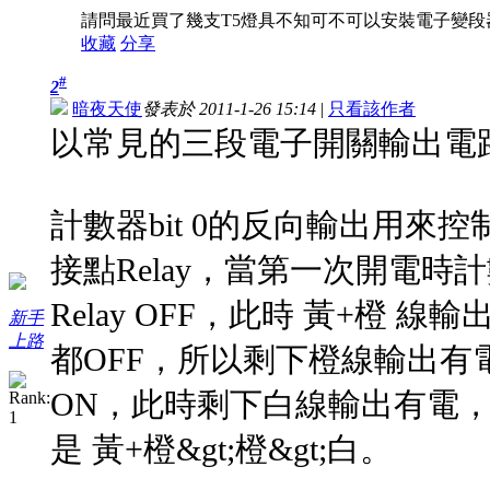
請問最近買了幾支T5燈具不知可不可以安裝電子變段器
收藏
分享
#
2
暗夜天使
發表於 2011-1-26 15:14
|
只看該作者
以常見的三段電子開關輸出電
計數器bit 0的反向輸出用來控制一
接點Relay，當第一次開電時計數器
Relay OFF，此時 黃+橙 線輸
新手
上路
都OFF，所以剩下橙線輸出有電，
ON，此時剩下白線輸出有電，所以
是 黃+橙&gt;橙&gt;白。