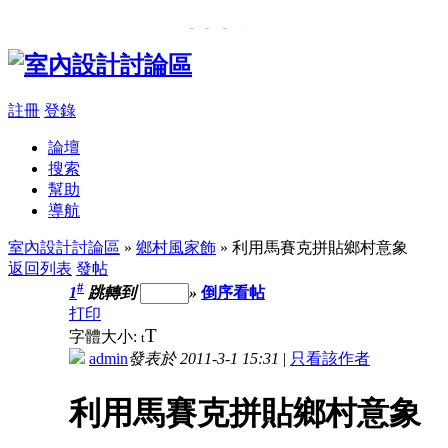
���β��u
,
�樮�O������
註冊
登錄
論壇
搜索
幫助
導航
室內設計討論區
»
鄉村風家飾
» 利用馬賽克拼貼鄉村意象
返回列表
發帖
#
1
跳轉到
»
倒序看帖
打印
T
字體大小:
t
admin
發表於 2011-3-1 15:31
|
只看該作者
利用馬賽克拼貼鄉村意象