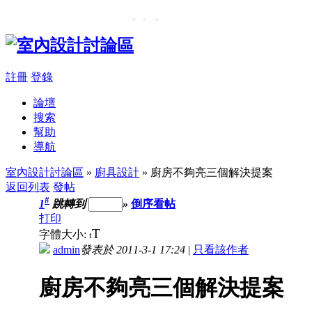
���β��u
,
�樮�O������
註冊
登錄
論壇
搜索
幫助
導航
室內設計討論區
»
廚具設計
» 廚房不夠亮三個解決提案
返回列表
發帖
#
1
跳轉到
»
倒序看帖
打印
T
字體大小:
t
admin
發表於 2011-3-1 17:24
|
只看該作者
廚房不夠亮三個解決提案