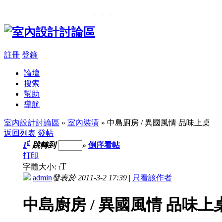
���β��u
,
�樮�O������
註冊
登錄
論壇
搜索
幫助
導航
室內設計討論區
»
室內裝潢
» 中島廚房 / 異國風情 品味上桌
返回列表
發帖
#
1
跳轉到
»
倒序看帖
打印
T
字體大小:
t
admin
發表於 2011-3-2 17:39
|
只看該作者
中島廚房 / 異國風情 品味上