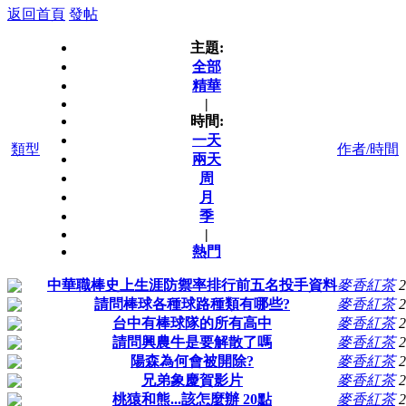
返回首頁
發帖
主題:
全部
精華
|
時間:
一天
類型
作者/時間
兩天
周
月
季
|
熱門
中華職棒史上生涯防禦率排行前五名投手資料
麥香紅茶
2
請問棒球各種球路種類有哪些?
麥香紅茶
2
台中有棒球隊的所有高中
麥香紅茶
2
請問興農牛是要解散了嗎
麥香紅茶
2
陽森為何會被開除?
麥香紅茶
2
兄弟象慶賀影片
麥香紅茶
2
桃猿和熊...該怎麼辦 20點
麥香紅茶
2