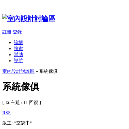
���β��u
,
�樮�O������
註冊
登錄
論壇
搜索
幫助
導航
室內設計討論區
» 系統傢俱
系統傢俱
[
12
主題 / 11 回復 ]
RSS
版主: *空缺中*