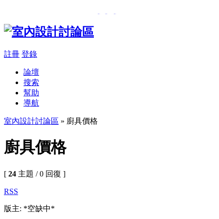
���β��u
,
�樮�O������
註冊
登錄
論壇
搜索
幫助
導航
室內設計討論區
» 廚具價格
廚具價格
[
24
主題 / 0 回復 ]
RSS
版主: *空缺中*