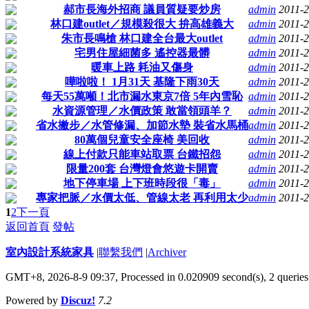
郝市長海外招商 議員質疑要炒房
admin
2011-2
林口建outlet／規模殺很大 拚高雄義大
admin
2011-2
朱市長鳴槍 林口建全台最大outlet
admin
2011-2
宅男住屋細菌多 遙控器最髒
admin
2011-2
暖車上路 耗油又傷身
admin
2011-2
嘩啦啦！ 1月31天 基隆下雨30天
admin
2011-2
每天55萬噸！北市漏水東京7倍 5年內雪恥
admin
2011-2
水資源管理／水價政策 敢當領頭羊？
admin
2011-2
省水撇步／水管修漏、加節水墊 裝省水馬桶
admin
2011-2
80萬個兒童安全座椅 美回收
admin
2011-2
線上付款只能車站取票 台鐵招怨
admin
2011-2
限量200套 台灣燈會悠遊卡開賣
admin
2011-2
地下停車場 上下班時段很「毒」
admin
2011-2
專家把脈／水價太低、管線太老 再利用太少
admin
2011-2
1
2
下一頁
返回首頁
發帖
室內設計系統家具
|
聯繫我們
|
Archiver
GMT+8, 2026-8-9 09:37,
Processed in 0.020909 second(s), 2 queries
Powered by
Discuz!
7.2