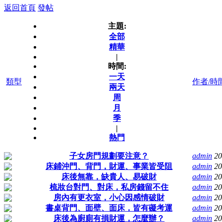
返回首頁
發帖
主題:
全部
精華
|
時間:
一天
類型
作者/時
兩天
周
月
季
|
熱門
子女房門規劃要注意？
admin
20
床鋪沖門、背門，財運、事業皆受阻
admin
20
床後無靠，缺貴人、易破財
admin
20
梳妝台對門、對床，私房錢留不住
admin
20
房內有更衣室，小心因感情破財
admin
20
書桌背門、面壁、面床，皆有礙考運
admin
20
床後為廚廁有損財運，怎麼辦？
admin
20