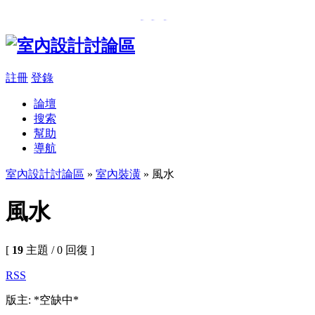
���β��u
,
�樮�O������
註冊
登錄
論壇
搜索
幫助
導航
室內設計討論區
»
室內裝潢
» 風水
風水
[
19
主題 / 0 回復 ]
RSS
版主: *空缺中*