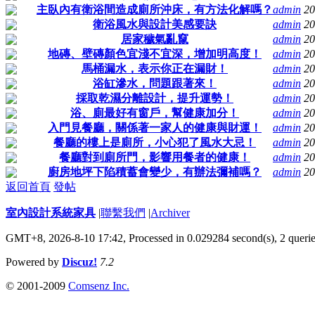
主臥內有衛浴間造成廁所沖床，有方法化解嗎？
admin
20
衛浴風水與設計美感要訣
admin
20
居家穢氣亂竄
admin
20
地磚、壁磚顏色宜淺不宜深，增加明高度！
admin
20
馬桶漏水，表示你正在漏財！
admin
20
浴缸滲水，問題跟著來！
admin
20
採取乾濕分離設計，提升運勢！
admin
20
浴、廁最好有窗戶，幫健康加分！
admin
20
入門見餐廳，關係著一家人的健康與財運！
admin
20
餐廳的樓上是廁所，小心犯了風水大忌！
admin
20
餐廳對到廁所門，影響用餐者的健康！
admin
20
廚房地坪下陷積蓄會變少，有辦法彌補嗎？
admin
20
返回首頁
發帖
室內設計系統家具
|
聯繫我們
|
Archiver
GMT+8, 2026-8-10 17:42,
Processed in 0.029284 second(s), 2 queri
Powered by
Discuz!
7.2
© 2001-2009
Comsenz Inc.