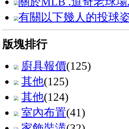
關於MLB .道奇老球場
有關以下幾人的投球
版塊排行
廚具報價
(125)
其他
(125)
其他
(124)
室內布置
(41)
家飾裝潢
(32)