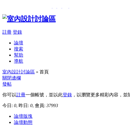
���β��u
,
�樮�O�������
,
註冊
登錄
論壇
搜索
幫助
導航
室內設計討論區
» 首頁
關閉邊欄
發帖
你可以
註冊
一個帳號，並以此
登錄
，以瀏覽更多精彩內容，並
今日:
0
, 昨日:
0
, 會員:
37993
論壇版塊
論壇動態